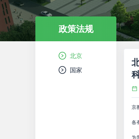
政策法规
北京
国家
京
各
为