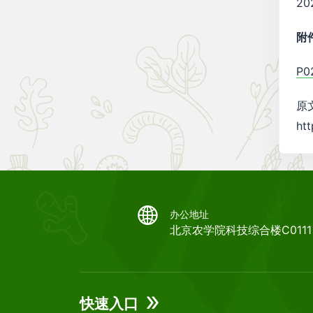
20
附
P0
原
ht
办公地址
北京农学院科技综合楼C0111
快速入口