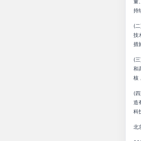
量
持
(
技
措
(
和
核
(
造
科
北