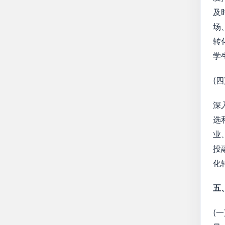
及
场
转
学
(
深
选
业
投
化
五
(