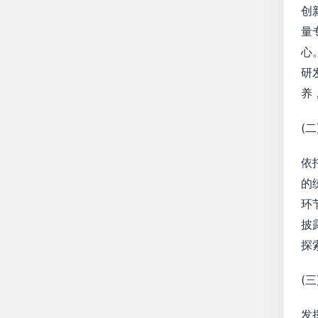
创
量
心
研
养
(
依
的
环
披
探
(
发