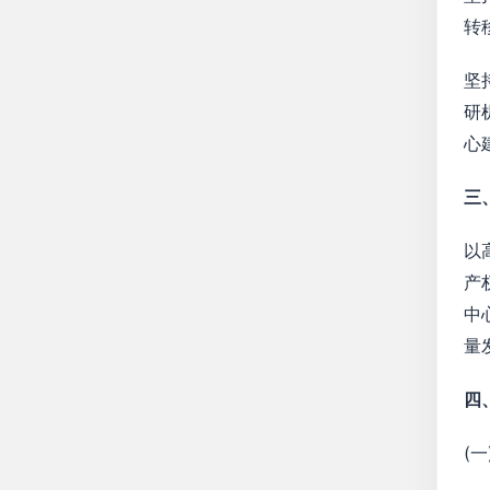
转
坚
研
心
三
以
产
中
量
四
(