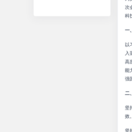
次
科
一
以
入
高
能
强
二
坚
效
坚