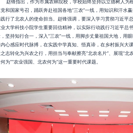
赵锋指出，作为市属农林院校，学校始终坚持以立德树人为根
应党和国家号召，踊跃奔赴祖国各地“三农”一线，用知识和汗水
动践行了北农人的使命担当。赵锋强调，要深入学习贯彻习近平总
农业大学科技小院学生重要回信精神，以实际行动践行习近平总
念，坚持知行合一，深入“三农”一线，用脚步丈量祖国大地，用
用内心感应时代脉搏，在实践中学真知、悟真谛，在乡村振兴大
农之志转化为兴农之行，用担当与奉献擦亮“北农名片”、展现“北
农何为”“农业强国、北农何为”这一重要时代课题。