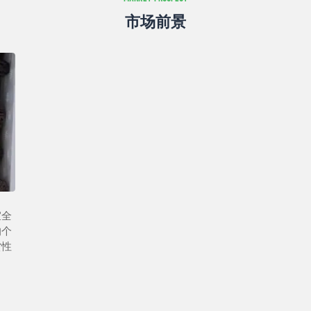
市场前景
宜全
的个
赏性
。