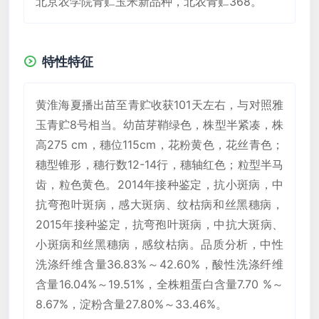
北京农学院青贮玉米新品种，北农青贮368。
特性特征
黄淮海夏播出苗至青贮收获101天左右，与对照雅
玉青贮8号相当。幼苗芽鞘绿色，株型半紧凑，株
高275 cm，穗位115cm，花粉黄色，花丝青色；
穗型锥形，穗行数12-14行，穗轴红色；粒型半马
齿，粒色黄色。2014年接种鉴定，抗小斑病，中
抗弯孢叶斑病，感大斑病、纹枯病和丝黑穗病，
2015年接种鉴定，抗弯孢叶斑病，中抗大斑病、
小斑病和丝黑穗病，感纹枯病。品质分析，中性
洗涤纤维含量36.83%～42.60%，酸性洗涤纤维
含量16.04%～19.51%，全株粗蛋白含量7.70 %～
8.67%，淀粉含量27.80%～33.46%。