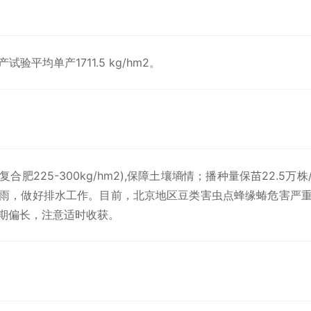
产试验平均单产1711.5 kg/hm2。
肥225-300kg/hm2),保障土壤墒情；播种量保苗22.5万株
雨，做好排水工作。目前，北京地区豆类害虫点蜂缘蝽危害严
期偏长，注意适时收获。