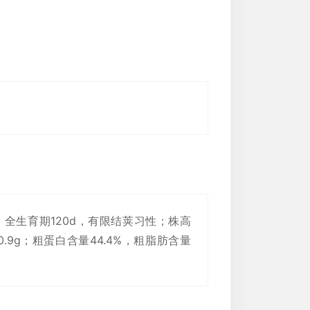
全生育期120d，有限结荚习性；株高
0.9g；粗蛋白含量44.4%，粗脂肪含量