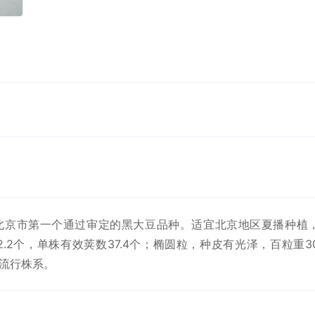
，是北京市第一个通过审定的黑大豆品种。适宜北京地区夏播种植，
枝2.2个，单株有效荚数37.4个；椭圆粒，种皮有光泽，百粒重3
7流行株系。